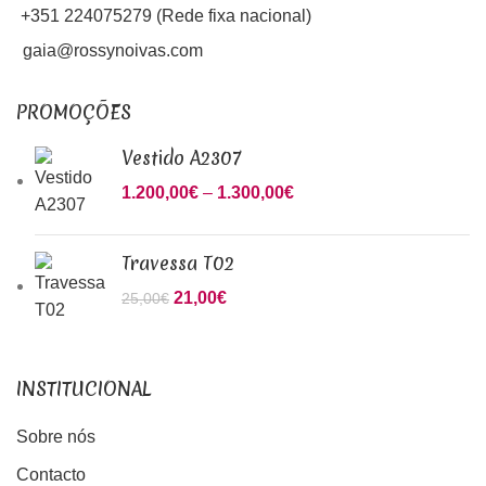
+351 224075279 (Rede fixa nacional)
gaia@rossynoivas.com
PROMOÇÕES
Vestido A2307
1.200,00
€
–
1.300,00
€
Price range: 1.200,00€
through 1.300,00€
Travessa T02
O preço original era: 25,00€.
21,00
€
O preço atual é: 21,00€.
25,00
€
INSTITUCIONAL
Sobre nós
Contacto