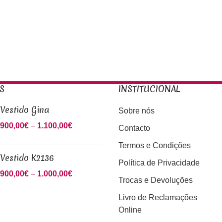
S
INSTITUCIONAL
Vestido Gina
Sobre nós
900,00
€
–
1.100,00
€
Price
Contacto
range:
Termos e Condições
900,00€
Vestido K2136
through
Política de Privacidade
900,00
€
–
1.000,00
€
Price
1.100,00€
Trocas e Devoluções
range:
Livro de Reclamações
900,00€
Online
through