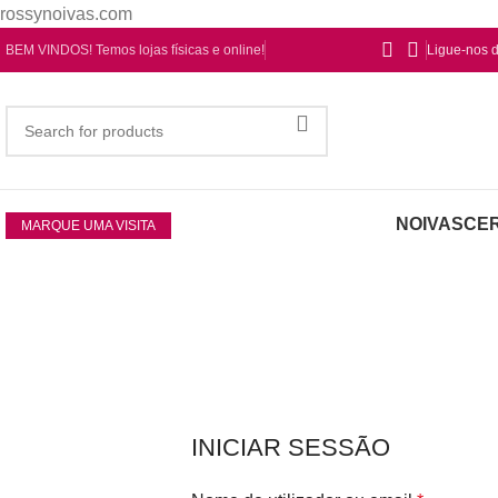
rossynoivas.com
BEM VINDOS! Temos lojas físicas e online!
Ligue-nos 
NOIVAS
CER
MARQUE UMA VISITA
INICIAR SESSÃO