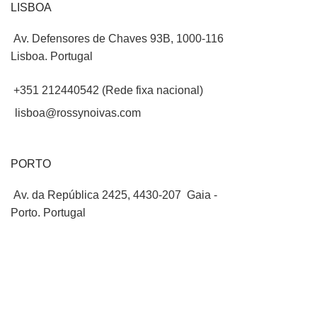
LISBOA
Av. Defensores de Chaves 93B, 1000-116
Lisboa. Portugal
+351 212440542 (Rede fixa nacional)
lisboa@rossynoivas.com
PORTO
Av. da República 2425, 4430-207 Gaia -
Porto. Portugal
+351 224075279 (Rede fixa nacional)
gaia@rossynoivas.com
2026
Rossy Noivas
| Todos os direitos reservados.