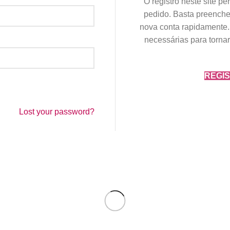
O registro neste site pe
pedido. Basta preench
nova conta rapidamente.
necessárias para torna
REGI
Lost your password?