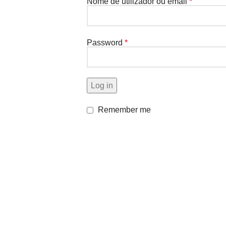
Nome de utilizador ou email
*
Password
*
Log in
Remember me
Facebook
Instagram