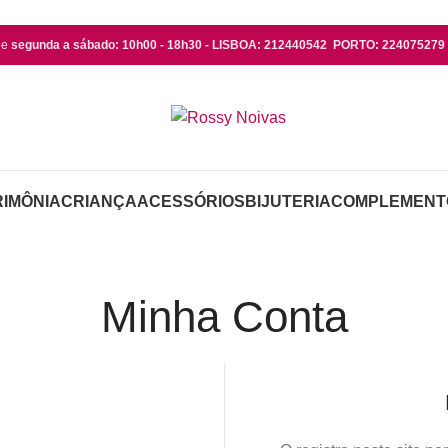
de
segunda a sábado: 10h00 - 18h30 - LISBOA: 212440542 PORTO: 224075279 (
IMÔNIA
CRIANÇA
ACESSÓRIOS
BIJUTERIA
COMPLEMENT
Minha Conta