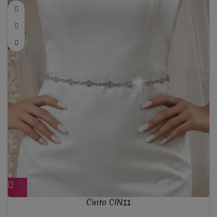
.
Cinto CIN11