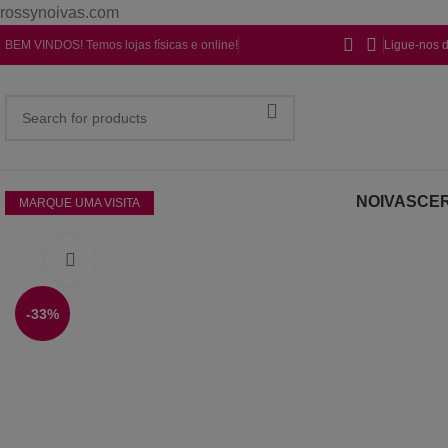
rossynoivas.com
BEM VINDOS! Temos lojas físicas e online!
Ligue-nos 
NOIVAS
CER
MARQUE UMA VISITA
Click to enlarge
-33%