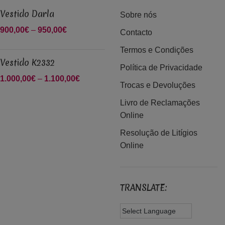
Vestido Darla
Sobre nós
900,00
€
–
950,00
€
Price range:
Contacto
900,00€
Termos e Condições
through
Vestido K2332
950,00€
Política de Privacidade
1.000,00
€
–
1.100,00
€
Price
Trocas e Devoluções
range:
Livro de Reclamações
1.000,00€
Online
through
1.100,00€
Resolução de Litígios
Online
TRANSLATE: