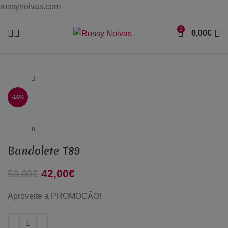
rossynoivas.com
0
0,00
€
Click to enlarge
-16%
Bandolete T89
O preço original era: 50,00€.
42,00
€
O preço atual é: 42,00€.
50,00
€
Aproveite a PROMOÇÃO!