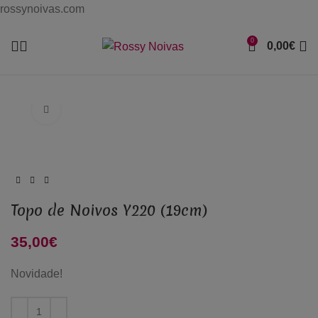
rossynoivas.com
0
0,00
€
Click to enlarge
Topo de Noivos Y220 (19cm)
35,00
€
Novidade!