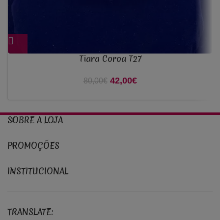
Tiara Coroa T27
42,00
O preço original era:
€
O preço atual é:
80,00
€
80,00€.
42,00€.
SOBRE A LOJA
PROMOÇÕES
INSTITUCIONAL
TRANSLATE: