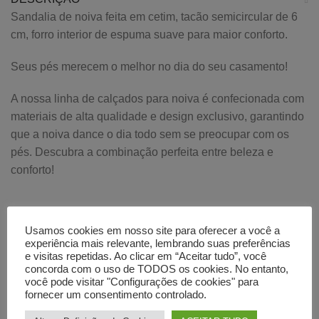
Sandalia de noiva feita em cetim, tacão semicircular de 6
cm, forro interior de espuma suave para maior conforto.
Seus pés merecem o melhor no dia do seu casamento!
A nossa linha de calçados para noiva é confecionada com
materiais de alta qualidade e design exclusivo, garantindo
que a noiva dance o dia todo sem se preocupar com os
pés. Descubra a combinação perfeita entre beleza e
conforto!
INFORMAÇÃO ADICIONAL
Usamos cookies em nosso site para oferecer a você a
AVALIAÇÕES (0)
experiência mais relevante, lembrando suas preferências
e visitas repetidas. Ao clicar em “Aceitar tudo”, você
concorda com o uso de TODOS os cookies. No entanto,
você pode visitar "Configurações de cookies" para
TAMBÉM PODE GOSTAR…
fornecer um consentimento controlado.