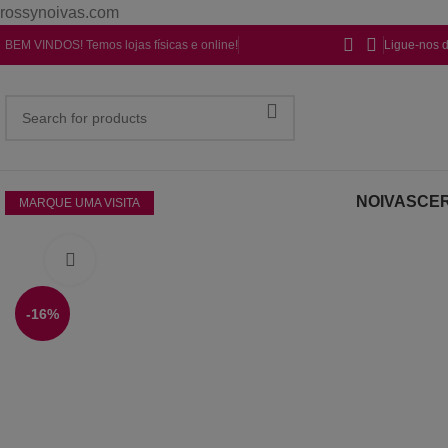
rossynoivas.com
BEM VINDOS! Temos lojas físicas e online!
Ligue-nos 
NOIVAS
CER
MARQUE UMA VISITA
Click to enlarge
-16%