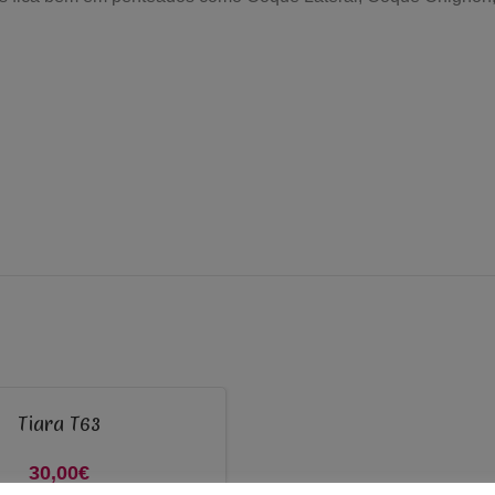
Tiara T63
30,00
€