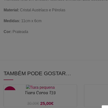
M
aterial:
C
ristal Austríaco e Pérolas
Medidas:
11cm x 6cm
Cor:
Prateada
TAMBÉM PODE GOSTAR…
Tiara Coroa T23
ADICIONAR
-17%
ADICIONAR
25,00
O preço original era:
€
O preço atual
30,00
€