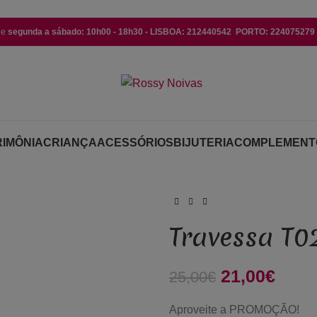
de
segunda a sábado: 10h00 - 18h30 - LISBOA: 212440542 PORTO: 224075279 (
IMÔNIA
CRIANÇA
ACESSÓRIOS
BIJUTERIA
COMPLEMENT
Travessa T0
O preço orig
21,00
€
O pre
25,00
€
Aproveite a PROMOÇÃO!