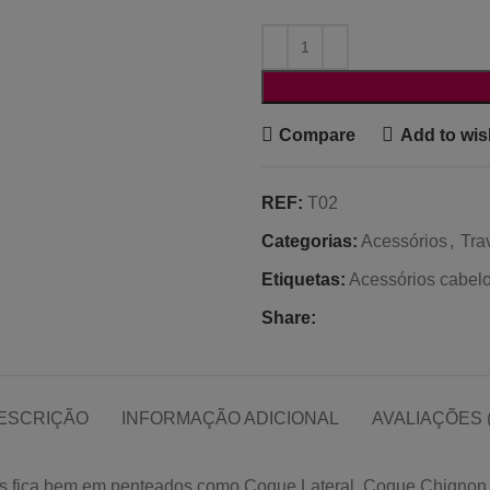
Compare
Add to wish
REF:
T02
Categorias:
Acessórios
,
Tra
Etiquetas:
Acessórios cabel
Share:
ESCRIÇÃO
INFORMAÇÃO ADICIONAL
AVALIAÇÕES (
ios fica bem em penteados como Coque Lateral, Coque Chignon