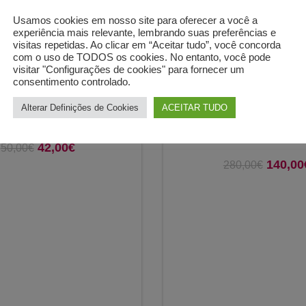
Usamos cookies em nosso site para oferecer a você a
experiência mais relevante, lembrando suas preferências e
visitas repetidas. Ao clicar em “Aceitar tudo”, você concorda
com o uso de TODOS os cookies. No entanto, você pode
visitar "Configurações de cookies" para fornecer um
consentimento controlado.
Alterar Definições de Cookies
ACEITAR TUDO
ara Bandolete T68
VER OPÇÕES
-50%
Véu M117
42,00
O preço original era:
€
O preço atual
50,00
€
140,00
O preço
280,00
€
50,00€.
é: 42,00€.
2