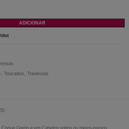
ADICIONAR
list
vessas
o
,
Toucados
,
Travessas
0)
, Coque Grego e em Cabelos soltos ou meios-presos.