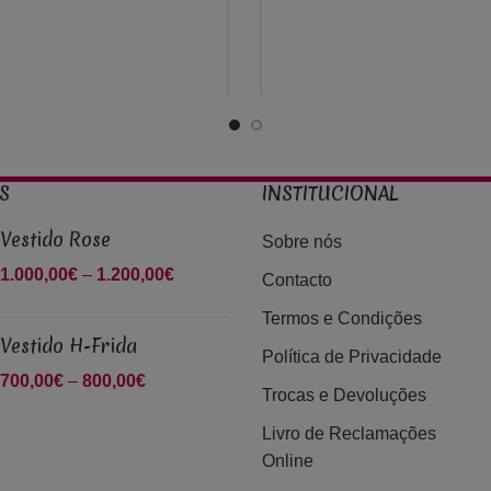
S
INSTITUCIONAL
Vestido Rose
Sobre nós
1.000,00
€
–
1.200,00
€
Price
Contacto
range:
Termos e Condições
1.000,00€
Vestido H-Frida
through
Política de Privacidade
700,00
€
–
800,00
€
Price range:
1.200,00€
Trocas e Devoluções
700,00€
Livro de Reclamações
through
Online
800,00€