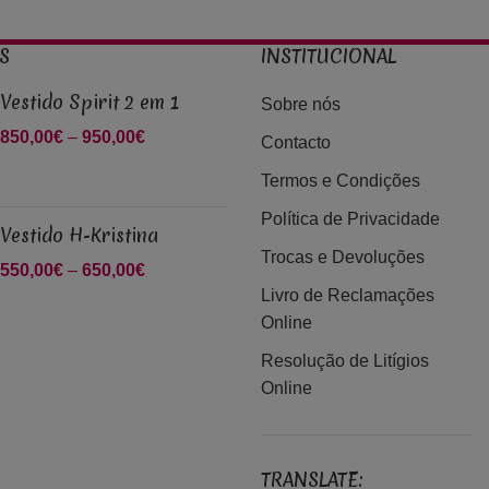
S
INSTITUCIONAL
Vestido Spirit 2 em 1
Sobre nós
850,00
€
–
950,00
€
Price range:
Contacto
850,00€
Termos e Condições
through
950,00€
Política de Privacidade
Vestido H-Kristina
Trocas e Devoluções
550,00
€
–
650,00
€
Price range:
Livro de Reclamações
550,00€
Online
through
650,00€
Resolução de Litígios
Online
TRANSLATE: