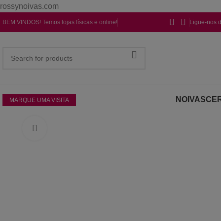
rossynoivas.com
BEM VINDOS! Temos lojas físicas e online!
Ligue-nos 
NOIVAS
CER
MARQUE UMA VISITA
Click to enlarge