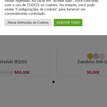
visitas repetidas. Ao clicar em “Aceitar tudo”, você concorda
com o uso de TODOS os cookies. No entanto, você pode
em escrever para o chat ou para o nosso e.mail, teremos todo 
visitar "Configurações de cookies" para fornecer um
consentimento controlado.
Alterar Definições de Cookies
ACEITAR TUDO
VER OPÇÕES
Vestido W1203
Sandalia 998-1
600,00
O preço original
€
O preço
30,00
€
000,00
€
era: 1.000,00€.
atual é:
600,00€.