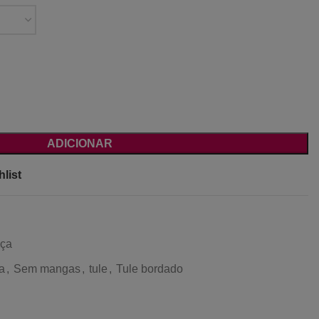
ADICIONAR
list
nça
a
,
Sem mangas
,
tule
,
Tule bordado