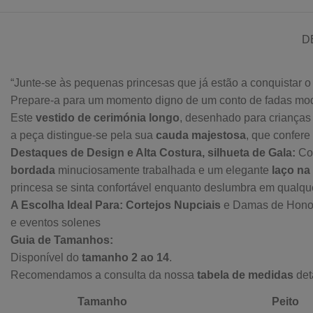
D
“Junte-se às pequenas princesas que já estão a conquistar 
Prepare-a para um momento digno de um conto de fadas mo
Este
vestido de cerimónia longo
, desenhado para crianças
a peça distingue-se pela sua
cauda majestosa
, que confer
Destaques de Design e Alta Costura, s
ilhueta de Gala:
Co
bordada
minuciosamente trabalhada e um elegante
laço na
princesa se sinta confortável enquanto deslumbra em qualque
A Escolha Ideal Para:
Cortejos Nupciais
e Damas de Honor (
e eventos solenes
Guia de Tamanhos:
Disponível do
tamanho 2 ao 14
.
Recomendamos a consulta da nossa
tabela de medidas
det
Tamanho
Peito