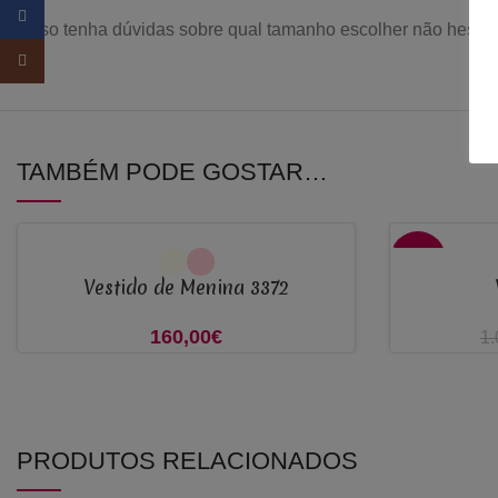
Facebook
Caso tenha dúvidas sobre qual tamanho escolher não hesite 
Instagram
TAMBÉM PODE GOSTAR…
VER OPÇÕES
VER OPÇÕES
-40%
Vestido de Menina 3372
160,00
€
1.
PRODUTOS RELACIONADOS