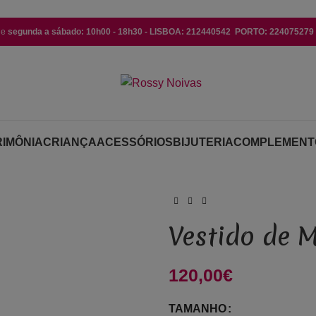
de
segunda a sábado: 10h00 - 18h30 - LISBOA: 212440542 PORTO: 224075279 (
IMÔNIA
CRIANÇA
ACESSÓRIOS
BIJUTERIA
COMPLEMENT
Vestido de 
120,00
€
TAMANHO