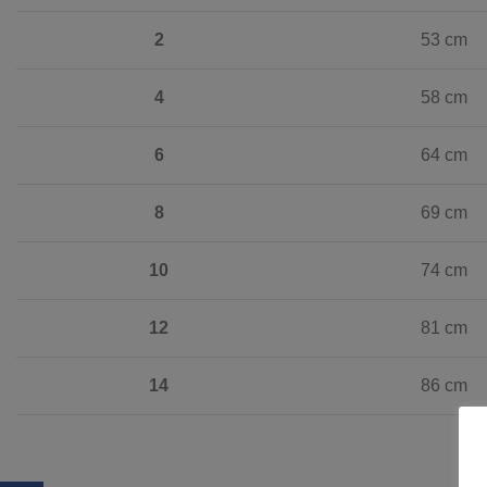
2
53 cm
4
58 cm
6
64 cm
8
69 cm
10
74 cm
12
81 cm
14
86 cm