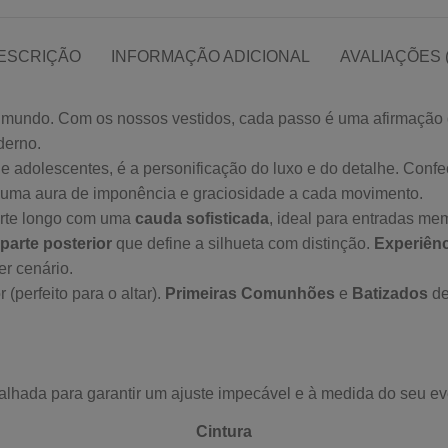
ESCRIÇÃO
INFORMAÇÃO ADICIONAL
AVALIAÇÕES (
o mundo. Com os nossos vestidos, cada passo é uma afirmação 
derno.
 e adolescentes, é a personificação do luxo e do detalhe. Con
e uma aura de imponência e graciosidade a cada movimento.
rte longo com uma
cauda sofisticada
, ideal para entradas me
 parte posterior
que define a silhueta com distinção.
Experiênc
r cenário.
perfeito para o altar).
Primeiras Comunhões
e
Batizados
de
alhada para garantir um ajuste impecável e à medida do seu ev
Cintura