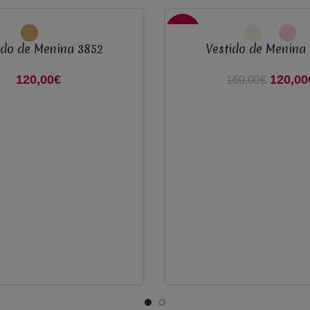
VER OPÇÕES
-25%
ido de Menina 3852
Vestido de Menina
120,00
€
120,00
O preço
160,00
€
1