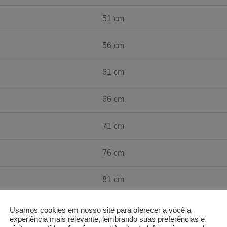
51 cm
56 cm
61 cm
66 cm
71 cm
76 cm
81 cm
Usamos cookies em nosso site para oferecer a você a
experiência mais relevante, lembrando suas preferências e