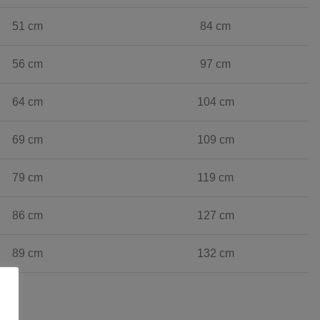
51 cm
84 cm
56 cm
97 cm
64 cm
104 cm
69 cm
109 cm
79 cm
119 cm
86 cm
127 cm
89 cm
132 cm