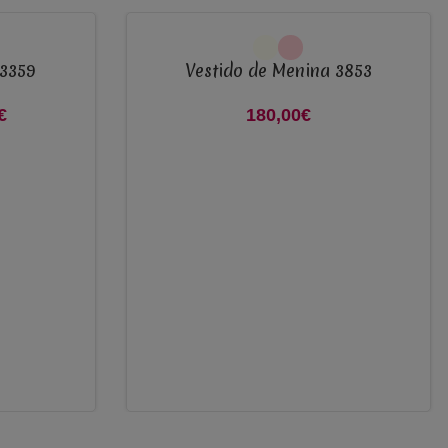
VER OPÇÕES
 3359
Vestido de Menina 3853
 original era:
€
O preço
180,00
€
60,00€.
atual é:
120,00€.