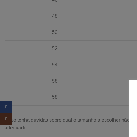
48
50
52
54
56
58
Facebook
Instagram
Caso tenha dúvidas sobre qual o tamanho a escolher não hesi
adequado.