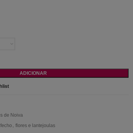
ADICIONAR
list
os de Noiva
fecho
,
flores e lantejoulas