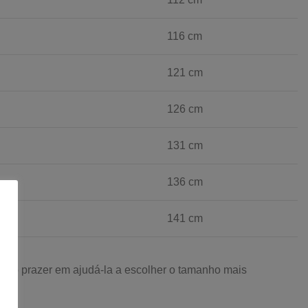
116 cm
121 cm
126 cm
131 cm
136 cm
141 cm
do o prazer em ajudá-la a escolher o tamanho mais