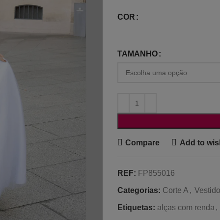
COR
TAMANHO
Compare
Add to wish
REF:
FP855016
Categorias:
Corte A
,
Vestid
Etiquetas:
alças com renda
,