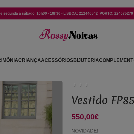
de
segunda a sábado: 10h00 - 18h30 - LISBOA: 212440542 PORTO: 224075279 (
IMÔNIA
CRIANÇA
ACESSÓRIOS
BIJUTERIA
COMPLEMENT
Vestido FP8
550,00
€
NOVIDADE!