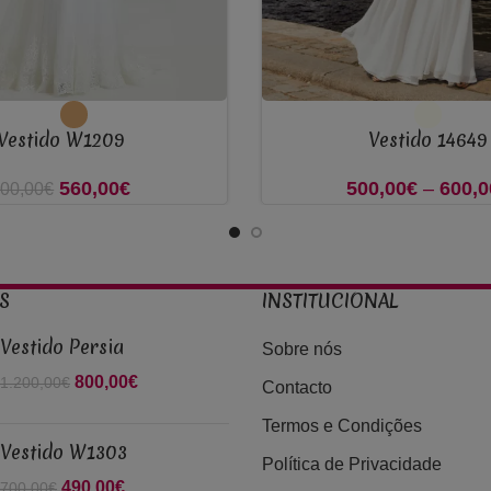
VER OPÇÕES
Vestido W1209
Vestido 14649
560,00
O preço original era:
€
O preço
500,00
€
–
600,0
00,00
€
800,00€.
atual é:
560,00€.
S
INSTITUCIONAL
Vestido Persia
Sobre nós
O preço original era:
800,00
€
O preço atual
1.200,00
€
Contacto
1.200,00€.
é: 800,00€.
Termos e Condições
Vestido W1303
Política de Privacidade
O preço original era:
490,00
€
O preço atual
700,00
€