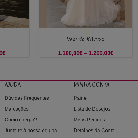
VER OPÇÕES
Vestido XB2239
0
€
Price
1.100,00
€
–
1.200,00
€
Price
range:
range:
500,00€
1.100,00
through
through
AJUDA
MINHA CONTA
600,00€
1.200,00
Dúvidas Frequentes
Painel
Marcações
Lista de Desejos
Como chegar?
Meus Pedidos
Junta-te à nossa equipa
Detalhes da Conta