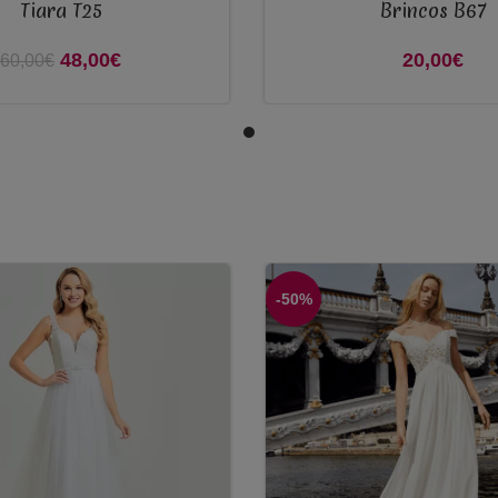
Tiara T25
Brincos B67
ADICIONAR
48,00
O preço original era:
€
O preço atual
20,00
€
60,00
€
60,00€.
é: 48,00€.
-50%