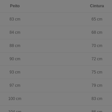
Peito
Cintura
83 cm
65 cm
84 cm
68 cm
88 cm
70 cm
90 cm
72 cm
93 cm
75 cm
97 cm
79 cm
100 cm
83 cm
104 cm
86 cm