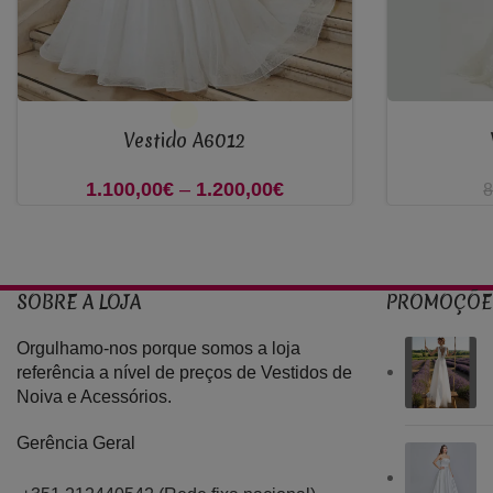
VER OPÇÕES
VER OPÇÕES
Vestido A6012
1.100,00
€
–
1.200,00
€
Price
8
range:
1.100,00€
through
SOBRE A LOJA
PROMOÇÕE
1.200,00€
Orgulhamo-nos porque somos a loja
referência a nível de preços de Vestidos de
Noiva e Acessórios.
Gerência Geral