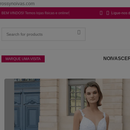
rossynoivas.com
BEM VINDOS! Temos lojas físicas e online!
Ligue-nos 
NOIVAS
CER
MARQUE UMA VISITA