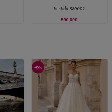
VER OPÇÕES
Vestido 830002
500,00
€
-45%