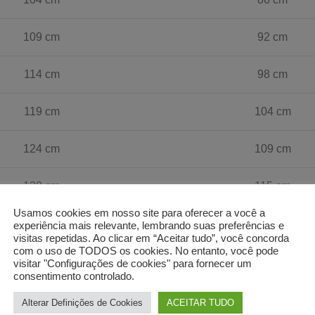
109 cm
92 cm
114 cm
98 cm
119 cm
104 cm
124 cm
109 cm
130 cm
115 cm
Usamos cookies em nosso site para oferecer a você a
135 cm
121 cm
experiência mais relevante, lembrando suas preferências e
visitas repetidas. Ao clicar em “Aceitar tudo”, você concorda
com o uso de TODOS os cookies. No entanto, você pode
visitar "Configurações de cookies" para fornecer um
te em escrever para o chat ou para o nosso e.mail, teremos to
consentimento controlado.
Alterar Definições de Cookies
ACEITAR TUDO