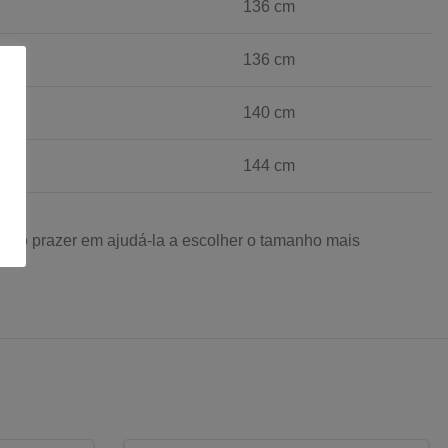
136 cm
136 cm
140 cm
144 cm
odo o prazer em ajudá-la a escolher o tamanho mais