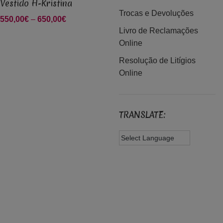
Vestido H-Kristina
Trocas e Devoluções
550,00
€
–
650,00
€
Price range:
Livro de Reclamações
550,00€
Online
through
650,00€
Resolução de Litígios
Online
TRANSLATE: