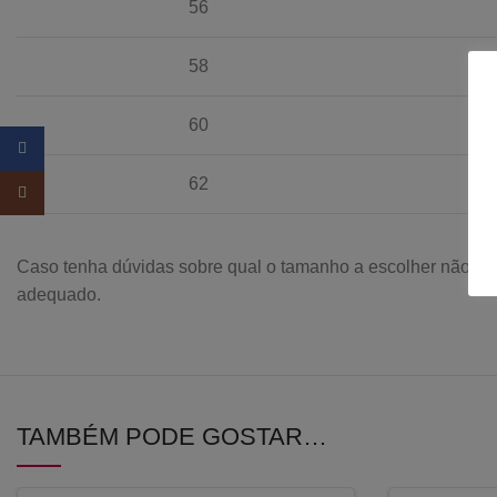
56
58
60
Facebook
62
Instagram
Caso tenha dúvidas sobre qual o tamanho a escolher não hes
adequado.
TAMBÉM PODE GOSTAR…