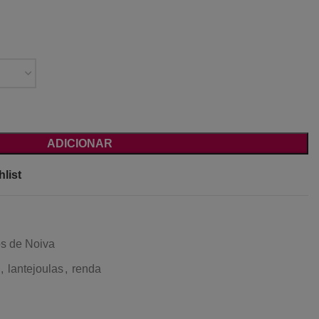
ADICIONAR
list
os de Noiva
,
lantejoulas
,
renda