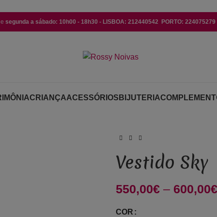
de
segunda a sábado: 10h00 - 18h30 - LISBOA: 212440542 PORTO: 224075279 (
IMÔNIA
CRIANÇA
ACESSÓRIOS
BIJUTERIA
COMPLEMENT
Vestido Sky
550,00
€
–
600,00
COR