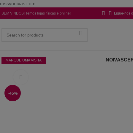
rossynoivas.com
BEM VINDOS! Temos lojas físicas e online!
Ligue-nos 
NOIVAS
CER
MARQUE UMA VISITA
Click to enlarge
-45%