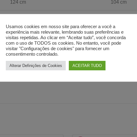
124 cm
104 cm
128 cm
108 cm
Usamos cookies em nosso site para oferecer a você a
experiência mais relevante, lembrando suas preferências e
132 cm
112 cm
visitas repetidas. Ao clicar em “Aceitar tudo”, você concorda
com o uso de TODOS os cookies. No entanto, você pode
visitar "Configurações de cookies" para fornecer um
136 cm
116 cm
consentimento controlado.
Alterar Definições de Cookies
ACEITAR TUDO
ite em escrever para o chat ou para o nosso e-mail, teremos t