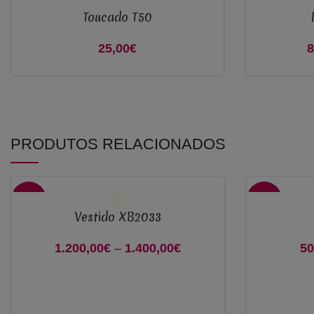
Toucado T50
ADICIONAR
VER OPÇÕES
25,00
€
8
PRODUTOS RELACIONADOS
VER OPÇÕES
VER OPÇÕES
-60%
-50%
Vestido XB2033
1.200,00
€
–
1.400,00
€
Price
50
range:
1.200,00€
through