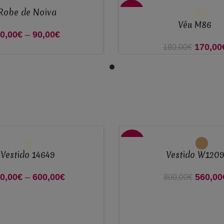
Robe de Noiva
VER OPÇÕES
-6%
Véu M86
0,00
€
–
90,00
€
Price range:
170,00
O preço
180,00
€
80,00€
1
through
90,00€
VER OPÇÕES
-30%
Vestido 14649
Vestido W120
0,00
€
–
600,00
€
Price
560,00
O preço
800,00
€
range:
8
500,00€
through