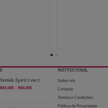
600,00€
S
INSTITUCIONAL
Vestido Spirit 2 em 1
Sobre nós
850,00
€
–
950,00
€
Price range:
Contacto
850,00€
Termos e Condições
through
950,00€
Política de Privacidade