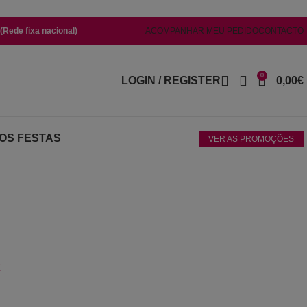
Rede fixa nacional)
ACOMPANHAR MEU PEDIDO
CONTACTO
0
LOGIN / REGISTER
0,00
€
OS FESTAS
VER AS PROMOÇÕES
€
Price range: 550,00€ through 600,00€