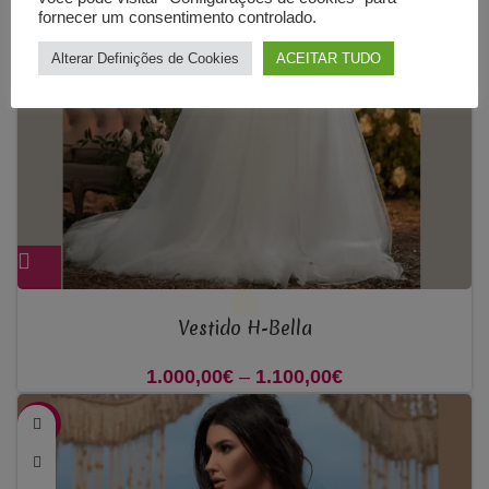
fornecer um consentimento controlado.
Alterar Definições de Cookies
ACEITAR TUDO
Vestido H-Bella
1.000,00
€
–
1.100,00
€
Price range:
1.000,00€
-33%
through
1.100,00€