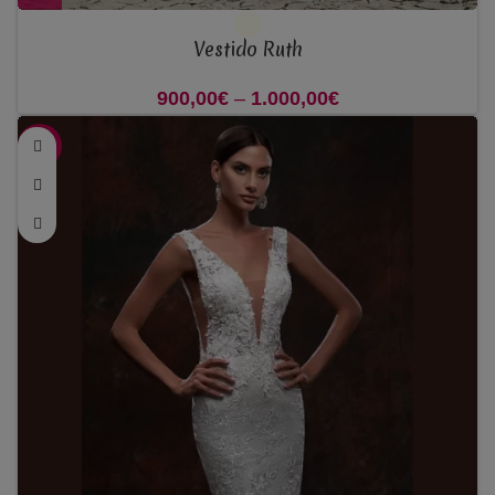
Vestido Ruth
900,00
€
–
1.000,00
€
Price range:
900,00€ through
-50%
1.000,00€