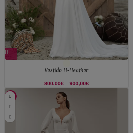
Vestido H-Heather
800,00
€
–
900,00
€
Price range:
800,00€ through
-42%
900,00€