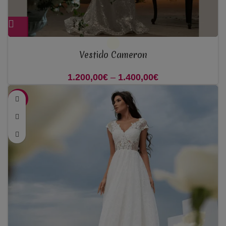
Vestido Cameron
1.200,00
€
–
1.400,00
€
Price range:
1.200,00€
-33%
through
1.400,00€