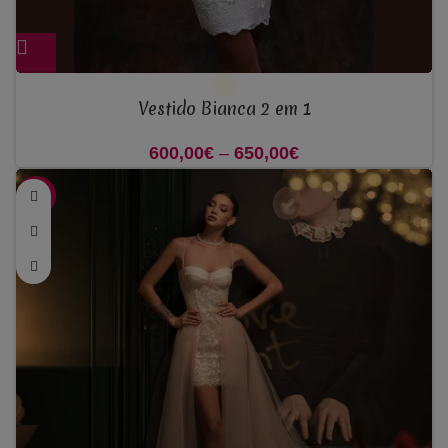
Vestido Bianca 2 em 1
600,00
€
–
650,00
€
Price range:
600,00€ through
-50%
650,00€