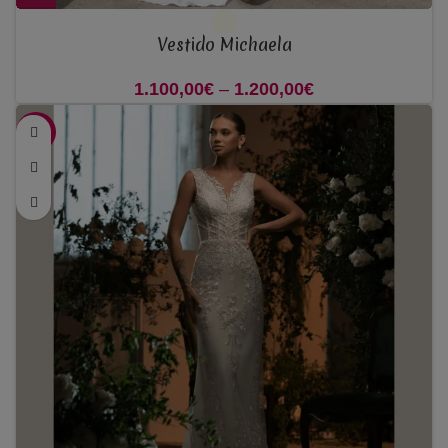
Vestido Michaela
1.100,00
€
–
1.200,00
€
Price range:
1.100,00€
-50%
through
1.200,00€