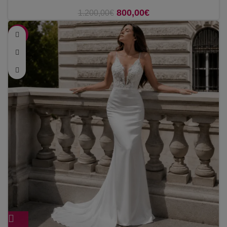
800,00
O preço original era:
€
O preço atual é:
1.200,00
€
1.200,00€.
800,00€.
-45%