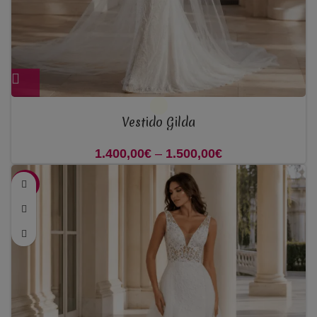
Vestido Gilda
1.400,00
€
–
1.500,00
€
Price range:
1.400,00€
-50%
through
1.500,00€