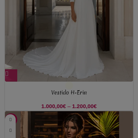
Vestido H-Erin
1.000,00
€
–
1.200,00
€
Price range:
1.000,00€
-42%
through
1.200,00€