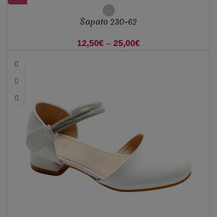
Sapato 230-62
12,50
€
–
25,00
€
Price range: 12,50€
through 25,00€
.