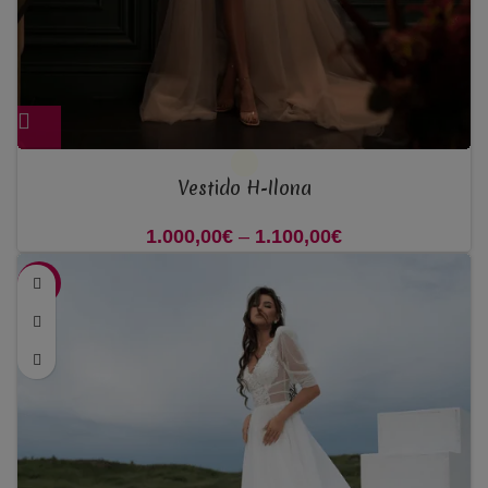
Vestido H-Ilona
1.000,00
€
–
1.100,00
€
Price range:
1.000,00€
-38%
through
1.100,00€