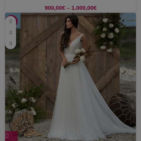
900,00
€
–
1.000,00
€
Price range:
900,00€ through
-40%
1.000,00€