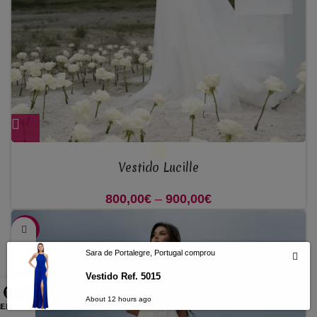
Vestido Lucille
800,00
€
–
900,00
€
Price range:
800,00€ through
-38%
900,00€
Sara de Portalegre, Portugal comprou
Vestido Ref. 5015
About 12 hours ago
 UMA VISITA
ALE CONNOSCO