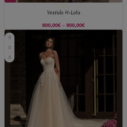
Vestido H-Lola
800,00
€
–
900,00
€
Price range:
800,00€ through
900,00€