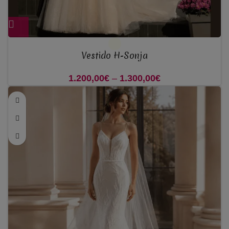
Vestido H-Sonja
1.200,00
€
–
1.300,00
€
Price range:
1.200,00€
through
1.300,00€