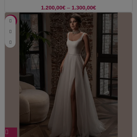
1.200,00
€
–
1.300,00
€
Price range:
1.200,00€
-20%
through
1.300,00€