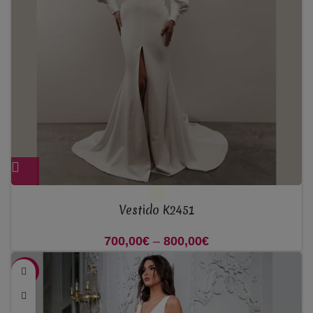
Vestido K2451
700,00
€
–
800,00
€
Price range:
700,00€ through
-35%
800,00€