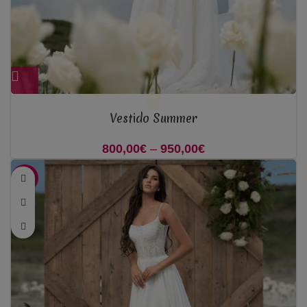
Vestido Summer
800,00
€
–
950,00
€
Price range:
800,00€ through
-38%
950,00€