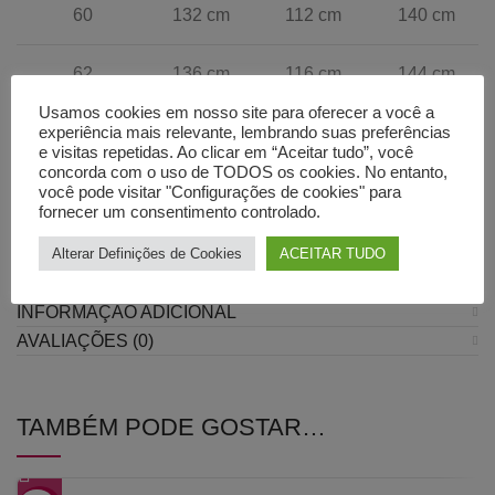
60
132 cm
112 cm
140 cm
62
136 cm
116 cm
144 cm
Usamos cookies em nosso site para oferecer a você a
experiência mais relevante, lembrando suas preferências
e visitas repetidas. Ao clicar em “Aceitar tudo”, você
Caso tenha dúvidas sobre qual o tamanho a escolher não
concorda com o uso de TODOS os cookies. No entanto,
hesite em escrever para o chat ou para o nosso e-mail,
você pode visitar "Configurações de cookies" para
teremos todo o prazer em ajudá-la a escolher o tamanho
fornecer um consentimento controlado.
mais adequado.
Alterar Definições de Cookies
ACEITAR TUDO
INFORMAÇÃO ADICIONAL
AVALIAÇÕES (0)
TAMBÉM PODE GOSTAR…