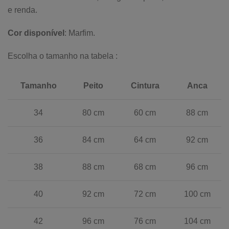
e renda.
Cor disponível
: Marfim.
Escolha o tamanho na tabela :
Tamanho
Peito
Cintura
Anca
34
80 cm
60 cm
88 cm
36
84 cm
64 cm
92 cm
38
88 cm
68 cm
96 cm
40
92 cm
72 cm
100 cm
42
96 cm
76 cm
104 cm