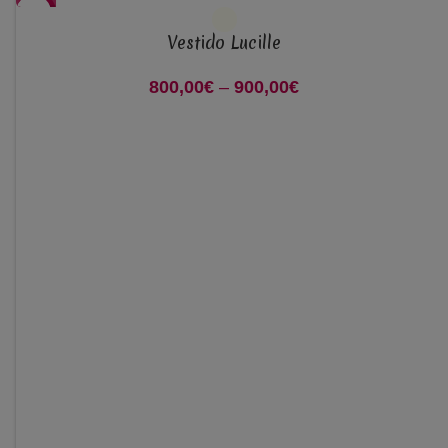
-38%
Vestido Lucille
800,00
€
–
900,00
€
Price range:
800,00€ through
900,00€