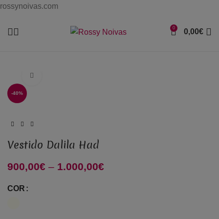
rossynoivas.com
0
0,00
€
Click to enlarge
-40%
Vestido Dalila Had
900,00
€
–
1.000,00
€
Price range: 900,00€
through 1.000,00€
COR