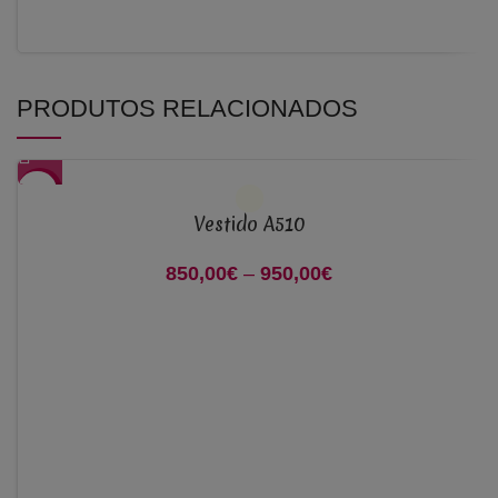
PRODUTOS RELACIONADOS
-35%
Vestido A510
850,00
€
–
950,00
€
Price range:
850,00€ through
950,00€