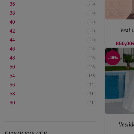
36
289
38
389
40
390
VER OPÇÕES
Vesti
42
390
44
390
850,00
46
392
48
-49%
396
50
396
54
165
56
72
58
71
60
11
VER OPÇÕES
Vesti
FILTRAR POR COR