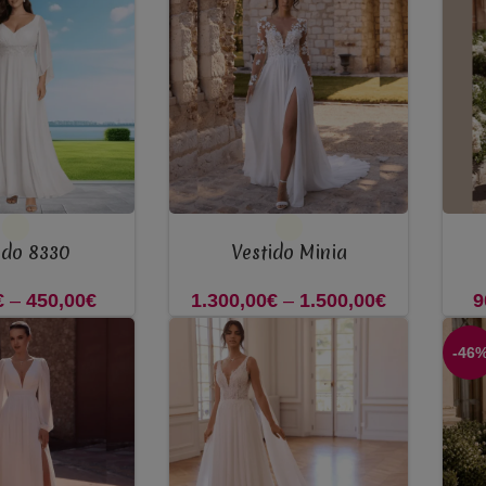
VER OPÇÕES
VER 
ido 8330
Vestido Minia
€
–
450,00
€
Price
1.300,00
€
–
1.500,00
€
Price
9
range:
range:
-46
350,00€
1.300,00€
through
through
450,00€
1.500,00€