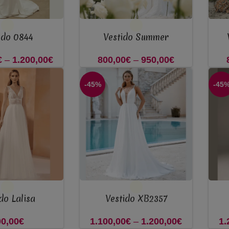
VER OPÇÕES
VER 
ido 0844
Vestido Summer
€
–
1.200,00
€
Price
800,00
€
–
950,00
€
Price
range:
range:
-45%
-45
1.000,00€
800,00€
through
through
1.200,00€
950,00€
VER OPÇÕES
VER 
do Lalisa
Vestido XB2357
0,00
€
1.100,00
€
–
1.200,00
€
Price
1.