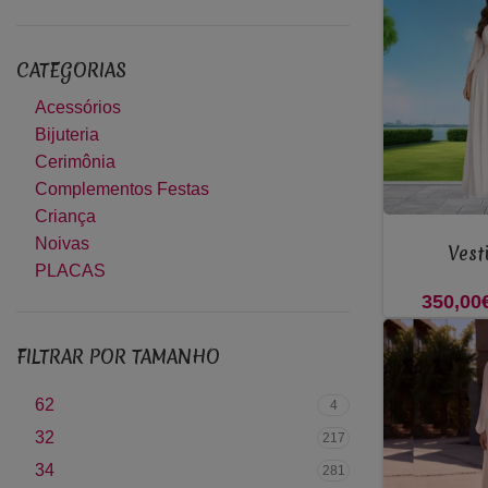
CATEGORIAS
Acessórios
Bijuteria
Cerimônia
Complementos Festas
Criança
VER OPÇÕES
Noivas
Vest
PLACAS
350,00
FILTRAR POR TAMANHO
62
4
32
217
34
281