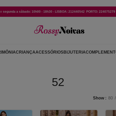
de
segunda a sábado: 10h00 - 18h30 - LISBOA: 212440542 PORTO: 224075279 (
IMÔNIA
CRIANÇA
ACESSÓRIOS
BIJUTERIA
COMPLEMENT
52
Show
80