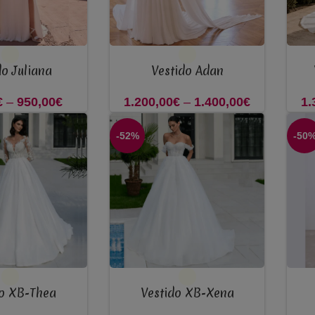
VER OPÇÕES
VER 
do Juliana
Vestido Adan
€
–
950,00
€
Price
1.200,00
€
–
1.400,00
€
Price
1.
range:
range:
-52%
-50
850,00€
1.200,00€
through
through
950,00€
1.400,00€
VER OPÇÕES
VER 
do XB-Thea
Vestido XB-Xena