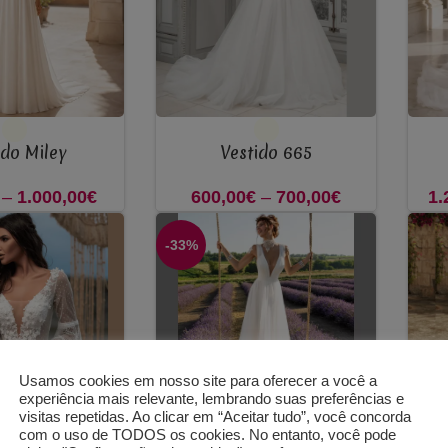
VER OPÇÕES
VER 
ido Miley
Vestido 665
–
1.000,00
€
Price
600,00
€
–
700,00
€
Price
1.
range:
range:
-33%
900,00€
600,00€
through
through
1.000,00€
700,00€
Usamos cookies em nosso site para oferecer a você a
experiência mais relevante, lembrando suas preferências e
visitas repetidas. Ao clicar em “Aceitar tudo”, você concorda
com o uso de TODOS os cookies. No entanto, você pode
VER OPÇÕES
VER 