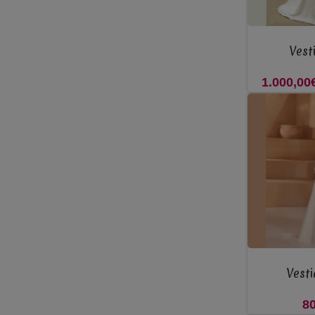
VER OPÇÕES
Vest
1.000,00
VER OPÇÕES
Vesti
80