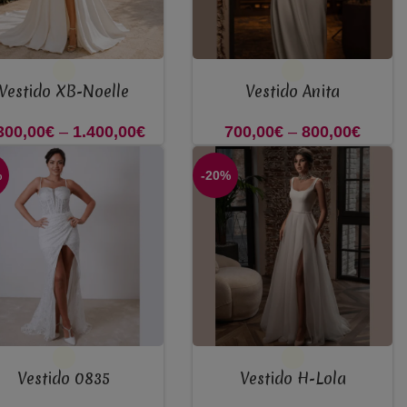
OPÇÕES
VER OPÇÕES
Vestido XB-Noelle
Vestido Anita
300,00
€
–
1.400,00
€
Price
700,00
€
–
800,00
€
Pric
range:
range
%
-20%
1.300,00€
700,0
through
throu
1.400,00€
800,0
OPÇÕES
VER OPÇÕES
Vestido 0835
Vestido H-Lola