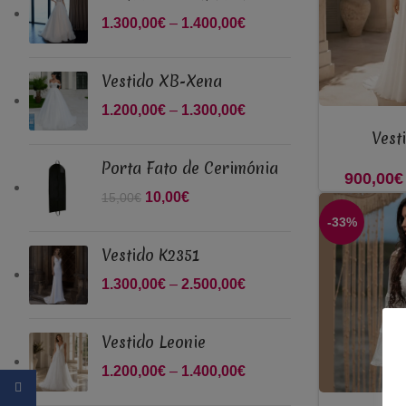
through
1.300,00
€
–
1.400,00
€
Price
1.300,00€
range:
1.300,00€
Vestido XB-Xena
through
1.200,00
€
–
1.300,00
€
Price
1.400,00€
VER OPÇÕES
range:
Vest
1.200,00€
Porta Fato de Cerimónia
900,00
€
through
O preço original era:
10,00
€
O preço atual é:
15,00
€
1.300,00€
15,00€.
10,00€.
-33%
Vestido K2351
1.300,00
€
–
2.500,00
€
Price
range:
1.300,00€
Vestido Leonie
through
1.200,00
€
–
1.400,00
€
Price
2.500,00€
Facebook
range:
VER OPÇÕES