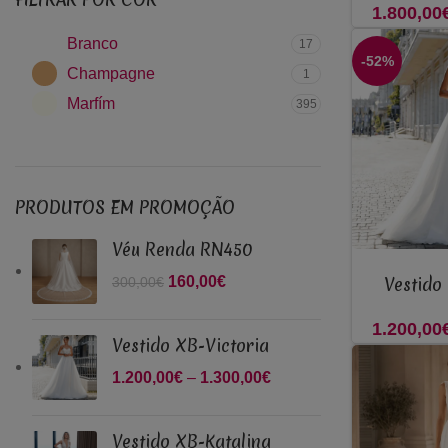
1.800,00
Branco
17
-52%
Champagne
1
Marfím
395
PRODUTOS EM PROMOÇÃO
Véu Renda RN450
VER OPÇÕES
O preço original era:
160,00
€
O preço atual
Vestido
300,00
€
300,00€.
é: 160,00€.
1.200,00
Vestido XB-Victoria
1.200,00
€
–
1.300,00
€
Price
range:
1.200,00€
Vestido XB-Katalina