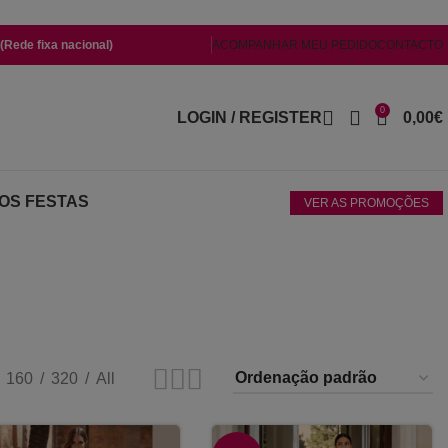
Rede fixa nacional)
ACOMPANHAR MEU PEDIDO
CONTACTO
0
LOGIN / REGISTER
0,00
€
OS FESTAS
VER AS PROMOÇÕES
160
320
All