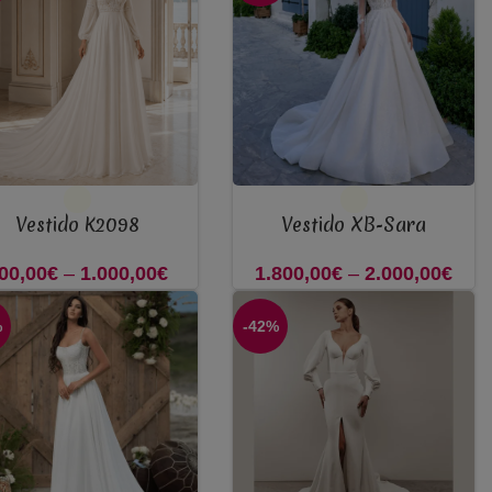
through
thr
1.100,00€
1.20
OPÇÕES
VER OPÇÕES
Vestido K2098
Vestido XB-Sara
00,00
€
–
1.000,00
€
Price
1.800,00
€
–
2.000,00
€
Pr
range:
ra
%
-42%
800,00€
1.80
through
thr
1.000,00€
2.00