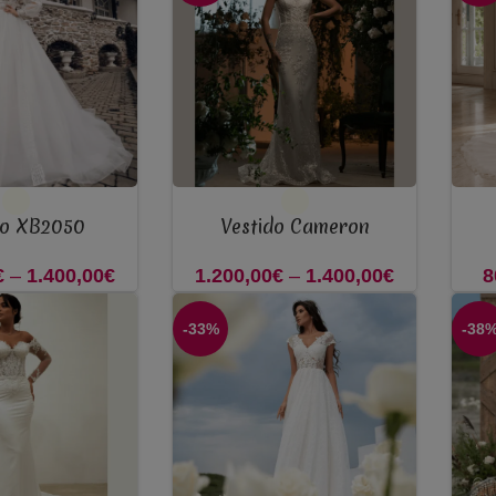
through
through
1.200,00€
1.000,00€
VER OPÇÕES
VER 
do XB2050
Vestido Cameron
€
–
1.400,00
€
Price
1.200,00
€
–
1.400,00
€
Price
8
range:
range:
-33%
-38
1.300,00€
1.200,00€
through
through
1.400,00€
1.400,00€