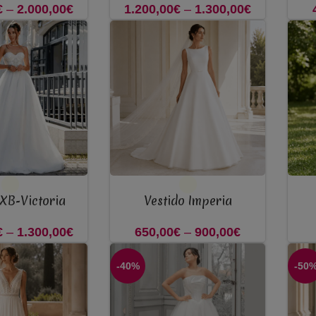
€
–
2.000,00
€
Price
1.200,00
€
–
1.300,00
€
Price
range:
range:
1.800,00€
1.200,00€
through
through
2.000,00€
1.300,00€
VER OPÇÕES
VER 
 XB-Victoria
Vestido Imperia
€
–
1.300,00
€
Price
650,00
€
–
900,00
€
Price
range:
range:
-40%
-50
1.200,00€
650,00€
through
through
1.300,00€
900,00€