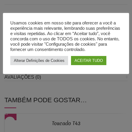
Usamos cookies em nosso site para oferecer a você a
Caso tenha dúvidas sobre qual o tamanho a escolher não
experiência mais relevante, lembrando suas preferências
e visitas repetidas. Ao clicar em “Aceitar tudo”, você
hesite em escrever para o chat ou para o nosso e-mail,
concorda com o uso de TODOS os cookies. No entanto,
teremos todo o prazer em ajudá-la a escolher o tamanho
você pode visitar "Configurações de cookies" para
fornecer um consentimento controlado.
mais adequado.
Alterar Definições de Cookies
ACEITAR TUDO
INFORMAÇÃO ADICIONAL
AVALIAÇÕES (0)
TAMBÉM PODE GOSTAR…
Toucado T43