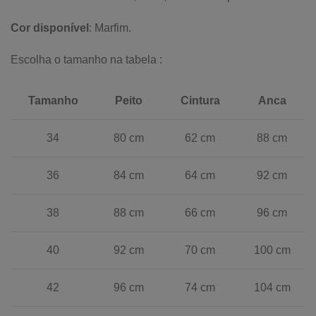
Cor disponível
: Marfim.
Escolha o tamanho na tabela :
Tamanho
Peito
Cintura
Anca
34
80 cm
62 cm
88 cm
36
84 cm
64 cm
92 cm
38
88 cm
66 cm
96 cm
40
92 cm
70 cm
100 cm
42
96 cm
74 cm
104 cm