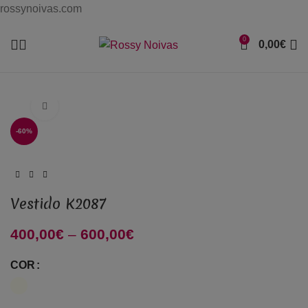
rossynoivas.com
0
0,00
€
Click to enlarge
-60%
Vestido K2087
400,00
€
–
600,00
€
Price range: 400,00€
through 600,00€
COR