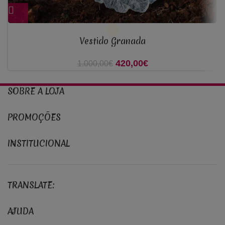
Vestido Granada
420,00
O preço original era:
€
O preço atual é:
1.000,00
€
1.000,00€.
420,00€.
SOBRE A LOJA
PROMOÇÕES
INSTITUCIONAL
TRANSLATE:
AJUDA