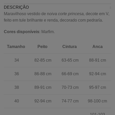
DESCRIÇÃO
Maravilhoso vestido de n
oiva corte princesa,
decote em V,
feito em tule brilhante e renda, decorado com pedraría.
Cores disponíveis
: Marfim.
Tamanho
Peito
Cintura
Anca
34
82-85 cm
63-65 cm
88-91 cm
36
86-88 cm
66-69 cm
92-94 cm
38
89-91 cm
70-73 cm
95-97 cm
40
92-94 cm
74-77 cm
98-100 cm
101-103