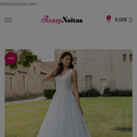
rossynoivas.com
0
0,00
€
-35%