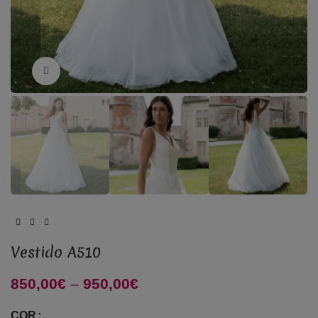
Click to enlarge
Vestido A510
850,00
€
–
950,00
€
Price range: 850,00€
through 950,00€
COR