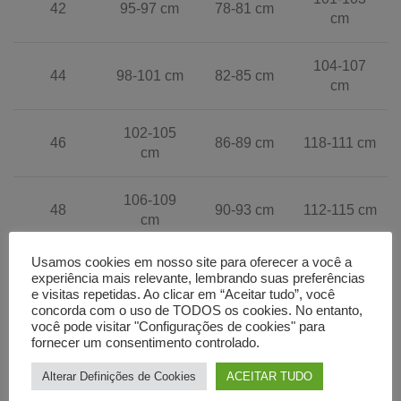
42
95-97 cm
78-81 cm
cm
104-107
44
98-101 cm
82-85 cm
cm
102-105
46
86-89 cm
118-111 cm
cm
106-109
48
90-93 cm
112-115 cm
cm
Usamos cookies em nosso site para oferecer a você a
50
110-113 cm
94-97 cm
116-119 cm
experiência mais relevante, lembrando suas preferências
e visitas repetidas. Ao clicar em “Aceitar tudo”, você
concorda com o uso de TODOS os cookies. No entanto,
120-123
52
114-117 cm
98-101 cm
você pode visitar "Configurações de cookies" para
cm
fornecer um consentimento controlado.
Alterar Definições de Cookies
ACEITAR TUDO
118-122
102-106
124-128
54