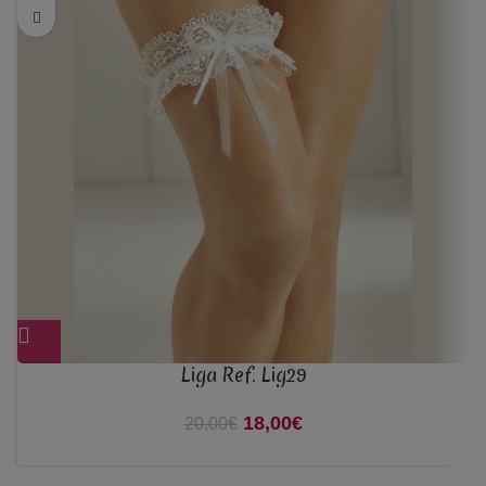
Liga Ref. Lig29
18,00
O preço original era:
€
O preço atual é:
20,00
€
20,00€.
18,00€.