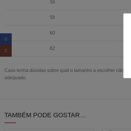
56
58
60
Facebook
62
Instagram
Caso tenha dúvidas sobre qual o tamanho a escolher não hes
adequado.
TAMBÉM PODE GOSTAR…