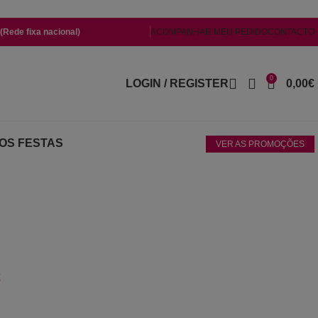
Rede fixa nacional)
ACOMPANHAR MEU PEDIDO
CONTACTO
0
LOGIN / REGISTER
0,00
€
OS FESTAS
VER AS PROMOÇÕES
n
€
Price range: 580,00€ through 650,00€