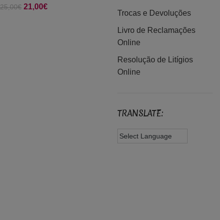
O preço original era:
21,00
€
O preço atual é:
25,00
€
1.300,00€
Trocas e Devoluções
25,00€.
21,00€.
Livro de Reclamações
Online
Resolução de Litígios
Online
TRANSLATE: