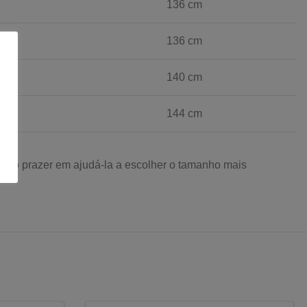
136 cm
136 cm
140 cm
144 cm
odo o prazer em ajudá-la a escolher o tamanho mais