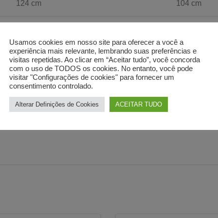
124 cm
104 cm
128 cm
108 cm
Usamos cookies em nosso site para oferecer a você a
experiência mais relevante, lembrando suas preferências e
132 cm
112 cm
visitas repetidas. Ao clicar em “Aceitar tudo”, você concorda
com o uso de TODOS os cookies. No entanto, você pode
visitar "Configurações de cookies" para fornecer um
136 cm
116 cm
consentimento controlado.
Alterar Definições de Cookies
ACEITAR TUDO
ite em escrever para o chat ou para o nosso e-mail, teremos t