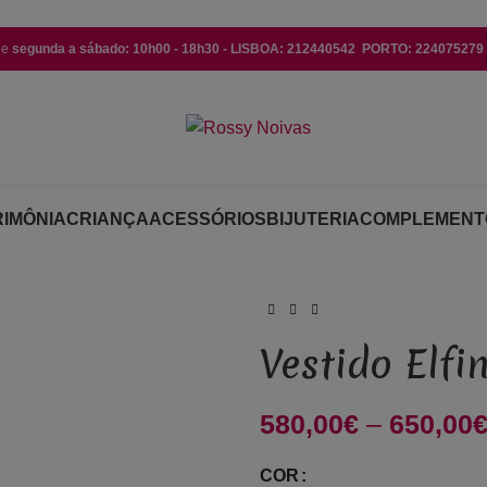
de
segunda a sábado: 10h00 - 18h30 - LISBOA: 212440542 PORTO: 224075279 (
IMÔNIA
CRIANÇA
ACESSÓRIOS
BIJUTERIA
COMPLEMENT
Vestido Elfi
580,00
€
–
650,00
COR