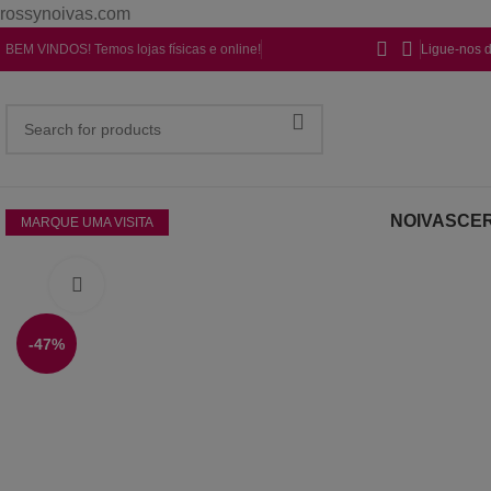
rossynoivas.com
BEM VINDOS! Temos lojas físicas e online!
Ligue-nos 
NOIVAS
CER
MARQUE UMA VISITA
Click to enlarge
-47%