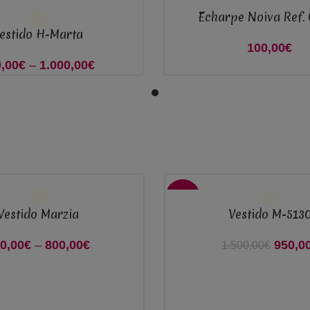
Echarpe Noiva Ref.
ADICIONAR
estido H-Marta
100,00
€
,00
€
–
1.000,00
€
Price
range:
900,00€
through
1.000,00€
VER OPÇÕES
-37%
Vestido Marzia
Vestido M-513
0,00
€
–
800,00
€
Price
950,0
O pr
1.500,00
€
range:
era
700,00€
through