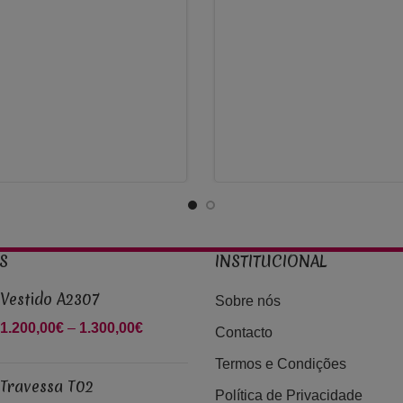
800,00€
S
INSTITUCIONAL
Vestido A2307
Sobre nós
1.200,00
€
–
1.300,00
€
Price
Contacto
range:
Termos e Condições
1.200,00€
Travessa T02
through
Política de Privacidade