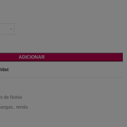
ADICIONAR
list
os de Noiva
angas
,
renda