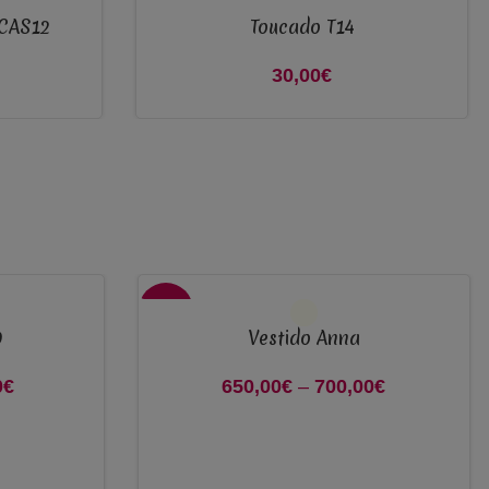
 CAS12
Toucado T14
ADICIONAR
30,00
€
VER OPÇÕES
-46%
0
Vestido Anna
0
eço original
€
O preço
650,00
€
–
700,00
€
Price
: 1.500,00€.
atual é:
range:
950,00€.
650,00€
through