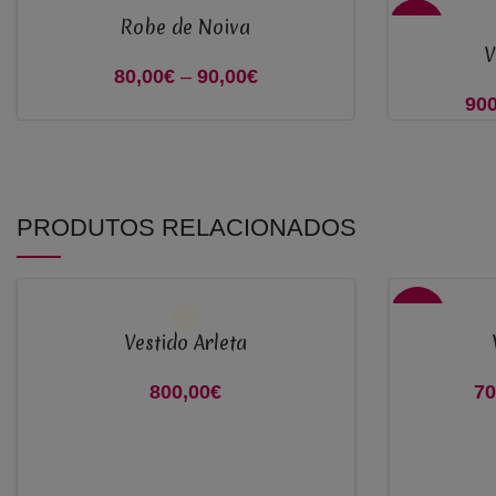
Robe de Noiva
VER OPÇÕES
VER OPÇÕES
-18%
V
80,00
€
–
90,00
€
Price range:
900
80,00€
through
90,00€
PRODUTOS RELACIONADOS
VER OPÇÕES
VER OPÇÕES
-36%
Vestido Arleta
800,00
€
70